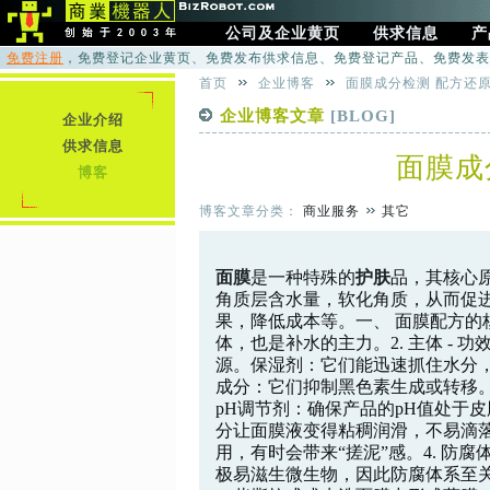
公司及企业黄页
供求信息
产
免费注册
，免费登记企业黄页、免费发布供求信息、免费登记产品、免费发表
首页
企业博客
面膜成分检测 配方还
企业博客文章
[BLOG]
企业介绍
供求信息
面膜成
博客
博客文章分类：
商业服务
其它
面膜
是一种特殊的
护肤
品，其核心
角质层含水量，软化角质，从而促
果，降低成本等。一、 面膜配方的核
体，也是补水的主力。2. 主体 -
源。保湿剂：它们能迅速抓住水分
成分：它们抑制黑色素生成或转移
pH调节剂：确保产品的pH值处于皮
分让面膜液变得粘稠润滑，不易滴
用，有时会带来“搓泥”感。4. 防
极易滋生微生物，因此防腐体系至关