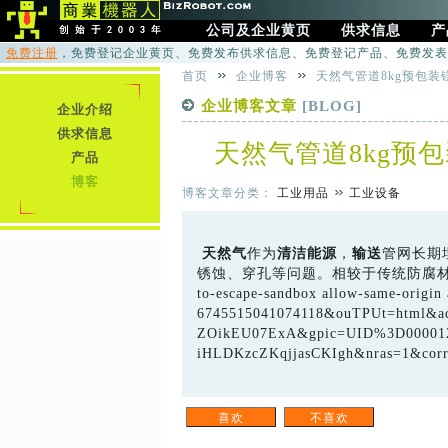
公司及企业黄页
供求信息
产
免费注册
，免费登记企业黄页、免费发布供求信息、免费登记产品、免费发表
首页
企业博客
天然气管道8kg预包
企业博客文章
[BLOG]
企业介绍
供求信息
天然气管道8kg预
产品
博客
博客文章分类：
工业用品
工业设备
天然气
作为
清洁
能源
，
输送
管网长期
锈蚀、穿孔等问题。相较于传统防腐材料，镁
to-escape-sandbox allow-same-origin 
6745515041074118&ouTPUt=html&
ZOikEU07ExA&gpic=UID%3D00001
iHLDKzcZKqjjasCKIgh&nras=1&corr