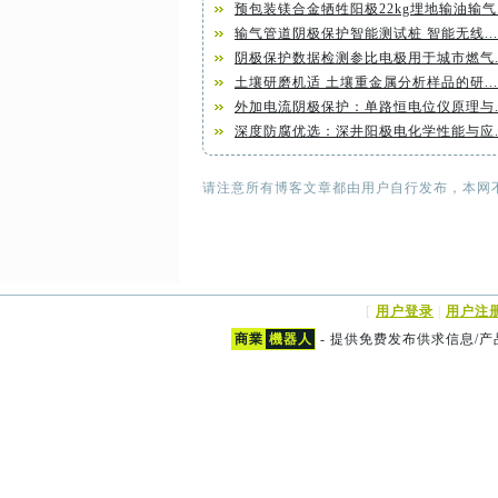
预包装镁合金牺牲阳极22kg埋地输油输气.
输气管道阴极保护智能测试桩 智能无线...
阴极保护数据检测参比电极用于城市燃气..
土壤研磨机适 土壤重金属分析样品的研...
外加电流阴极保护：单路恒电位仪原理与..
深度防腐优选：深井阳极电化学性能与应..
请注意所有博客文章都由用户自行发布，本网
[
用户登录
|
用户注
商業
機器人
- 提供免费发布供求信息/