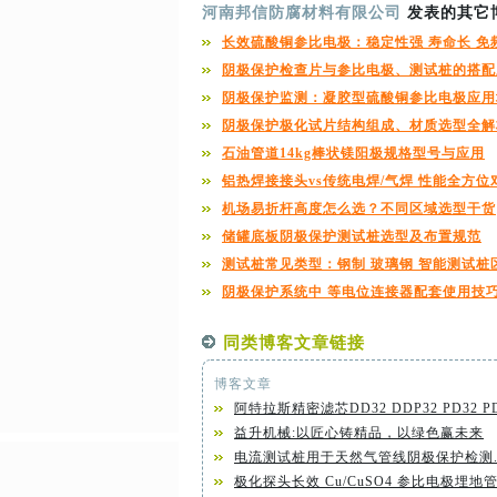
河南邦信防腐材料有限公司
发表的其它
长效硫酸铜参比电极：稳定性强 寿命长 免
阴极保护检查片与参比电极、测试桩的搭配
阴极保护监测：凝胶型硫酸铜参比电极应用
阴极保护极化试片结构组成、材质选型全解
石油管道14kg棒状镁阳极规格型号与应用
铝热焊接接头vs传统电焊/气焊 性能全方位
机场易折杆高度怎么选？不同区域选型干货
储罐底板阴极保护测试桩选型及布置规范
测试桩常见类型：钢制 玻璃钢 智能测试桩
阴极保护系统中 等电位连接器配套使用技
同类博客文章链接
博客文章
阿特拉斯精密滤芯DD32 DDP32 PD32 PDP
益升机械:以匠心铸精品，以绿色赢未来
电流测试桩用于天然气管线阴极保护检测..
极化探头长效 Cu/CuSO4 参比电极埋地管.