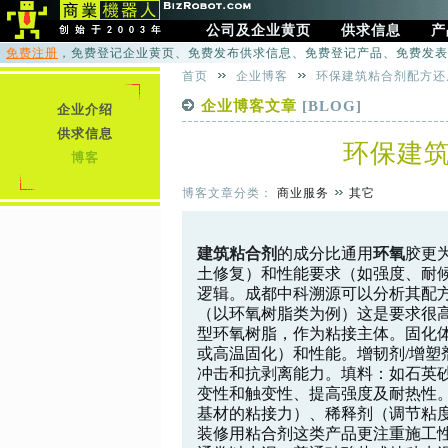
公司及企业黄页
供求信息
产
免费注册
，免费登记企业黄页、免费发布供求信息、免费登记产品、免费发表
首页
企业博客
环保建筑粘合剂配方还
企业博客文章
[BLOG]
企业介绍
供求信息
环保建
博客
博客文章分类：
商业服务
其它
建筑
粘合剂
的成分比通用
环氧
胶更
土修复）和性能要求（如强度、耐候
逻辑。成都中科溯源可以分析其配方
（以环氧树脂类为例）这是要求很
型环氧树脂，作为粘接主体。固化
或高温固化）和性能。增韧剂/增
冲击和抗剥离能力。填料：如石英
变性和触变性、提高强度及耐热性。
基材的粘接力）、稀释剂（调节粘度
装修用粘合剂这类产品更注重施工